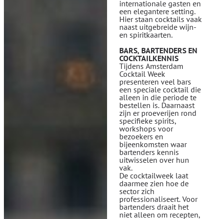
internationale gasten en
een elegantere setting.
Hier staan cocktails vaak
naast uitgebreide wijn-
en spiritkaarten.
BARS, BARTENDERS EN
COCKTAILKENNIS
Tijdens Amsterdam
Cocktail Week
presenteren veel bars
een speciale cocktail die
alleen in die periode te
bestellen is. Daarnaast
zijn er proeverijen rond
specifieke spirits,
workshops voor
bezoekers en
bijeenkomsten waar
bartenders kennis
uitwisselen over hun
vak.
De cocktailweek laat
daarmee zien hoe de
sector zich
professionaliseert. Voor
bartenders draait het
niet alleen om recepten,