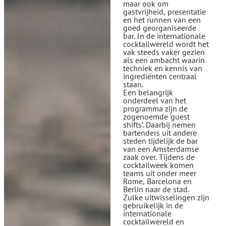
maar ook om
gastvrijheid, presentatie
en het runnen van een
goed georganiseerde
bar. In de internationale
cocktailwereld wordt het
vak steeds vaker gezien
als een ambacht waarin
techniek en kennis van
ingrediënten centraal
staan.
Een belangrijk
onderdeel van het
programma zijn de
zogenoemde ‘guest
shifts’. Daarbij nemen
bartenders uit andere
steden tijdelijk de bar
van een Amsterdamse
zaak over. Tijdens de
cocktailweek komen
teams uit onder meer
Rome, Barcelona en
Berlin naar de stad.
Zulke uitwisselingen zijn
gebruikelijk in de
internationale
cocktailwereld en