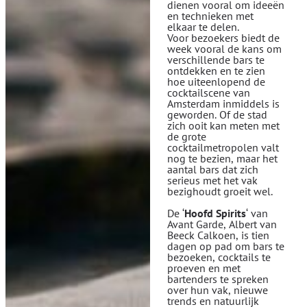
dienen vooral om ideeën
en technieken met
elkaar te delen.
Voor bezoekers biedt de
week vooral de kans om
verschillende bars te
ontdekken en te zien
hoe uiteenlopend de
cocktailscene van
Amsterdam inmiddels is
geworden. Of de stad
zich ooit kan meten met
de grote
cocktailmetropolen valt
nog te bezien, maar het
aantal bars dat zich
serieus met het vak
bezighoudt groeit wel.
De ‘
Hoofd Spirits
‘ van
Avant Garde, Albert van
Beeck Calkoen, is tien
dagen op pad om bars te
bezoeken, cocktails te
proeven en met
bartenders te spreken
over hun vak, nieuwe
trends en natuurlijk