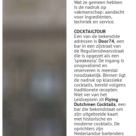
Wat ze gemeen hebben
is de nadruk op
vakmanschap: aandacht
voor ingrediënten,
techniek en service.
COCKTAILTOUR
Een van de bekendste
adressen is
Door74
, een
bar in een zijstraat van
de Reguliersdwarsstraat
die is opgezet als een
‘speakeasy’. De ingang is
onopvallend en
reserveren is meestal
noodzakelijk. Binnen ligt
de nadruk op klassieke
cocktails, bereid volgens
traditionele recepten.
Niet ver van het
Leidseplein zit
Flying
Dutchmen Cocktails
, een
bar die bekendstaat om
zijn uitgebreide kaart
met historische en
moderne cocktails. De
oprichters zijn
Nederlandse bartenders