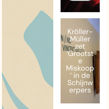
Kröller-
Müller
zet
‘Grootst
e
Miskoop
’ in de
Schijnw
erpers