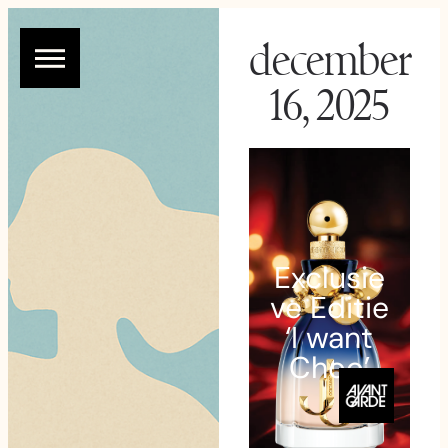
december
16, 2025
Exclusie
ve Editie
‘I want
Choo’