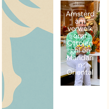
Amsterd
am
verwelk
omt
Ottolen
ghi en
Mandari
n
Oriental