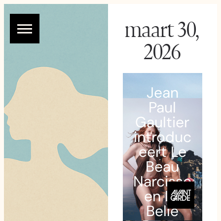
maart 30,
2026
Jean
Paul
Gaultier
introduc
eert Le
Beau
Narcisse
en La
Belle