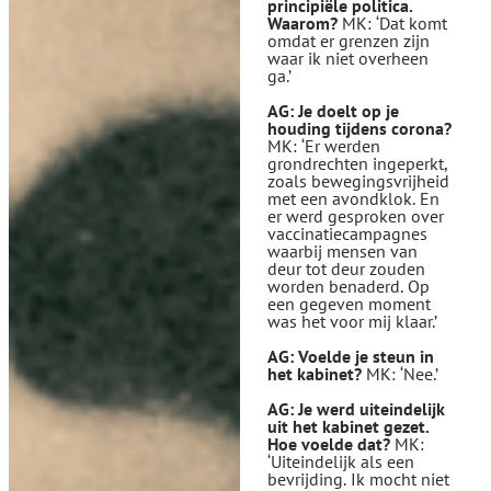
principiële politica.
Waarom?
MK: ‘Dat komt
omdat er grenzen zijn
waar ik niet overheen
ga.’
AG: Je doelt op je
houding tijdens corona?
MK: ‘Er werden
grondrechten ingeperkt,
zoals bewegingsvrijheid
met een avondklok. En
er werd gesproken over
vaccinatiecampagnes
waarbij mensen van
deur tot deur zouden
worden benaderd. Op
een gegeven moment
was het voor mij klaar.’
AG: Voelde je steun in
het kabinet?
MK: ‘Nee.’
AG: Je werd uiteindelijk
uit het kabinet gezet.
Hoe voelde dat?
MK:
‘Uiteindelijk als een
bevrijding. Ik mocht niet