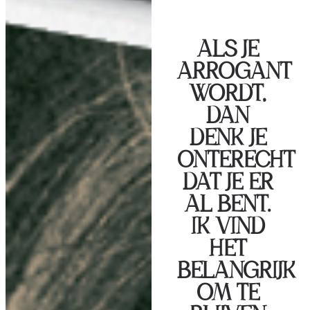
ALS JE
ARROGANT
WORDT,
DAN
DENK JE
ONTERECHT
DAT JE ER
AL BENT.
IK VIND
HET
BELANGRIJK
OM TE