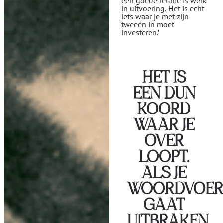
een goede relatie is werk
in uitvoering. Het is echt
iets waar je met zijn
tweeën in moet
investeren.’
HET IS
EEN DUN
KOORD
WAAR JE
OVER
LOOPT.
ALS JE
WOORDVOERD
GAAT
UITBRAKEN,