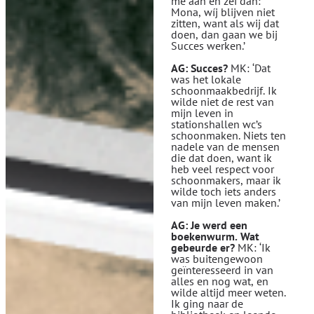
me aan en zei dan:
Mona, wíj blijven niet
zitten, want als wij dat
doen, dan gaan we bij
Succes werken.’
AG: Succes?
MK: ‘Dat
was het lokale
schoonmaakbedrijf. Ik
wilde niet de rest van
mijn leven in
stationshallen wc’s
schoonmaken. Niets ten
nadele van de mensen
die dat doen, want ik
heb veel respect voor
schoonmakers, maar ik
wilde toch iets anders
van mijn leven maken.’
AG: Je werd een
boekenwurm. Wat
gebeurde er?
MK: ‘Ik
was buitengewoon
geïnteresseerd in van
alles en nog wat, en
wilde altijd meer weten.
Ik ging naar de