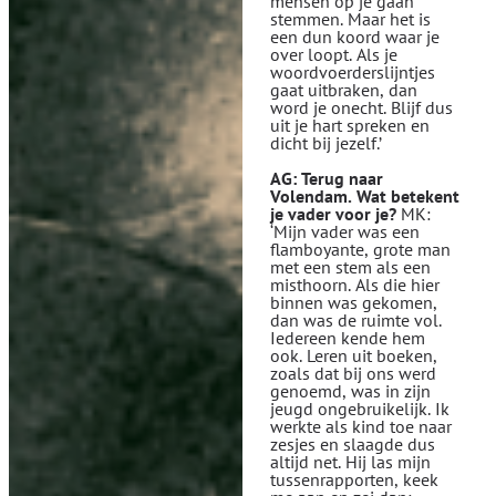
mensen op je gaan
stemmen. Maar het is
een dun koord waar je
over loopt. Als je
woordvoerderslijntjes
gaat uitbraken, dan
word je onecht. Blijf dus
uit je hart spreken en
dicht bij jezelf.’
AG: Terug naar
Volendam. Wat betekent
je vader voor je?
MK:
‘Mijn vader was een
flamboyante, grote man
met een stem als een
misthoorn. Als die hier
binnen was gekomen,
dan was de ruimte vol.
Iedereen kende hem
ook. Leren uit boeken,
zoals dat bij ons werd
genoemd, was in zijn
jeugd ongebruikelijk. Ik
werkte als kind toe naar
zesjes en slaagde dus
altijd net. Hij las mijn
tussenrapporten, keek