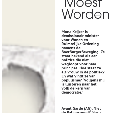
Moest
Worden
Mona Keijzer is
demissionair minister
voor Wonen en
Ruimtelijke Ordening
namens de
BoerBurgerBeweging. Ze
staat bekend als een
politica die niet
wegloopt voor haar
principes. Hoe staat ze
als vrouw in de politiek?
En wat vindt ze van
populisme?
‘Volgens mij
is luisteren naar het
volk de kern van
democratie.’
Avant Garde (AG): Niet
de Palingsound?
Mona