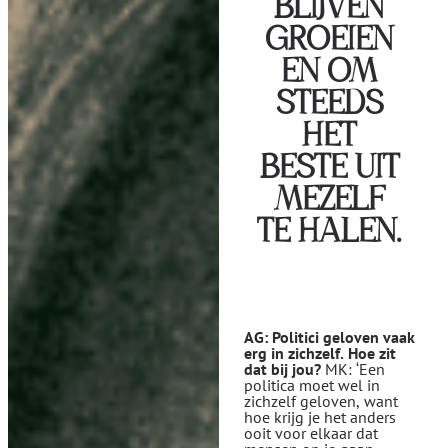
BLIJVEN
GROEIEN
EN OM
STEEDS
HET
BESTE UIT
MEZELF
TE HALEN.
AG: Politici geloven vaak
erg in zichzelf. Hoe zit
dat bij jou?
MK: ‘Een
politica moet wel in
zichzelf geloven, want
hoe krijg je het anders
ooit voor elkaar dat