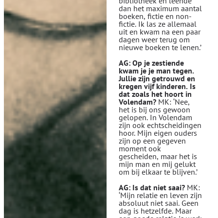
bibliotheek en leende
dan het maximum aantal
boeken, fictie en non-
fictie. Ik las ze allemaal
uit en kwam na een paar
dagen weer terug om
nieuwe boeken te lenen.’
AG: Op je zestiende
kwam je je man tegen.
Jullie zijn getrouwd en
kregen vijf kinderen. Is
dat zoals het hoort in
Volendam?
MK: ‘Nee,
het is bij ons gewoon
gelopen. In Volendam
zijn ook echtscheidingen
hoor. Mijn eigen ouders
zijn op een gegeven
moment ook
gescheiden, maar het is
mijn man en mij gelukt
om bij elkaar te blijven.’
AG: Is dat niet saai?
MK:
‘Mijn relatie en leven zijn
absoluut niet saai. Geen
dag is hetzelfde. Maar