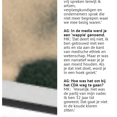
vrij spreken terwijl ik
artsen,
verpleegkundigen en
ondernemers sprak die
niet meer begrepen waar
we mee bezig waren.’
AG: In de media werd je
een ‘wappie’ genoemd.
MK: ‘Dat deert mij niet. Ik
ben getrouwd met een
arts en sta aan de kant
van medische ethiek en
wetenschap. Maar er was
een narratief waar je je
aan moest houden. Als
je dat niet doet, word je
in een hoek gezet.’
AG: Hoe was het om bij
het CDA weg te gaan?
MK: ‘Vreselijk. Het was
de partij van mijn vader.
Ik ben 32 jaar lid
geweest. Dat gaat je niet
in de koude kleren
zitten.’