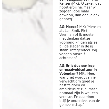
Keijzer (MK): ‘O zeker, dat
hoort erbij hè. Maar wij
zeggen: doe maar
gewoon, dan doe je gek
genoeg.’
AG: Hoezo?
MK: ‘Mensen
als Jan Smit, Piet
Veerman of ik moeten
niet denken dat ze
voorrang krijgen als ze
bij de slager in de rij
staan. Integendeel. Wij
voegen onszelf
achteraan.’
AG: Er is dus een kop-
en-maaiveldcultuur in
Volendam?
MK: ‘Nee,
want het wordt van je
verwacht om goed je
best te doen en
ambitieus te zijn, maar
normaal zijn is wel een
vereiste. En daardoor
blijf je onderdeel van de
gemeenschap.’