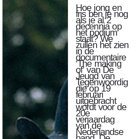
Hoe jong en
fris ben je nog
als je al 2
decennia op
het podium
staat? We
zullen het zien
in de
documentaire
‘The making
of’ van De
Jeugd van
Tegenwoordig
die op 19
februari
uitgebracht
wordt voor de
20e
verjaardag
van de
Nederlandse
band. De