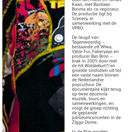
Kaan, met Bastiaan
Bosma als co-regisseur.
De productie ligt bij
Scenery, in
samenwerking met de
VPRO.
De Jeugd van
Tegenwoordig –
bestaande uit Wiwa,
Vjèze Fur, Faberyayo en
producer Bas Bron –
brak in 2005 door met
de hit
Watskeburt?!
en
groeide sindsdien uit tot
een vaste naam binnen
de Nederlandse
popcultuur. De
documentaire kijkt terug
op twee decennia
muziek, tours en
samenwerkingen, en
volgt de groep richting
de geplande
jubileumconcerten in de
Ziggo Dome.
In de film worden