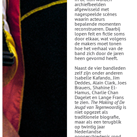
archiefbeelden
afgewisseld met
nagespeelde scènes
waarin acteurs
bepalende momenten
reconstrueren. Daarbij
lopen feit en fictie soms
door elkaar, wat volgens
de makers moet tonen
hoe het verhaal van de
band zich door de jaren
heen gevormd heeft.
Naast de vier bandleden
zelf zijn onder anderen
Isabelle Kafando, Jim
Deddes, Alain Clark, Joes
Brauers, Shahine El-
Hamus, Charlie Chan
Dagelet en Lange Frans
te zien.
The Making of De
Jeugd van Tegenwoordig
is
niet opgezet als
traditionele biografie,
maar als een terugblik
op twintig jaar
Nederlandse
popgeschiedenis rond