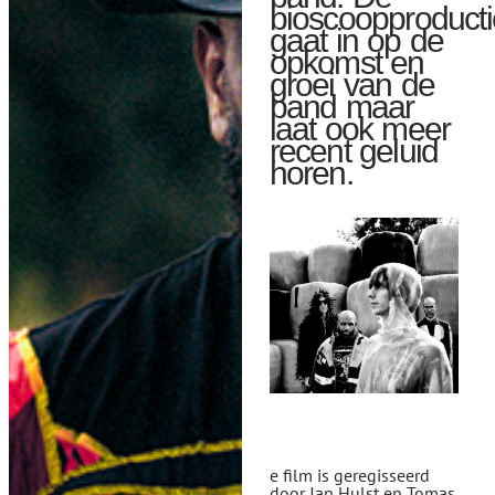
bioscoopproducti
gaat in op de
opkomst en
groei van de
band maar
laat ook meer
recent geluid
horen.
e film is geregisseerd
door Jan Hulst en Tomas