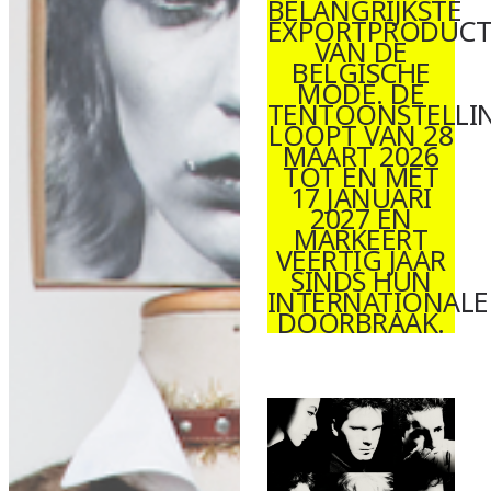
BELANGRIJKSTE
EXPORTPRODUC
VAN DE
BELGISCHE
MODE. DE
TENTOONSTELLI
LOOPT VAN 28
MAART 2026
TOT EN MET
17 JANUARI
2027 EN
MARKEERT
VEERTIG JAAR
SINDS HUN
INTERNATIONALE
DOORBRAAK.