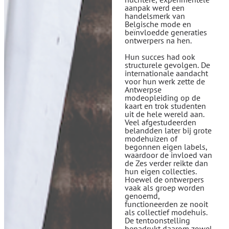
aanpak werd een
handelsmerk van
Belgische mode en
beïnvloedde generaties
ontwerpers na hen.
Hun succes had ook
structurele gevolgen. De
internationale aandacht
voor hun werk zette de
Antwerpse
modeopleiding op de
kaart en trok studenten
uit de hele wereld aan.
Veel afgestudeerden
belandden later bij grote
modehuizen of
begonnen eigen labels,
waardoor de invloed van
de Zes verder reikte dan
hun eigen collecties.
Hoewel de ontwerpers
vaak als groep worden
genoemd,
functioneerden ze nooit
als collectief modehuis.
De tentoonstelling
benadrukt daarom zowel