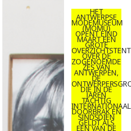
HET
ANTWERPSE
MODEMUSEUM
(MOMU)
OPENT EIND
MAART EEN
GROTE
OVERZICHTSTEN
OVER DE
ZOGENOEMDE
ZES VAN
ANTWERPEN,
DE
ONTWERPERSGR
DIE IN DE
JAREN
TACHTIG
INTERNATIONAAL
DOORBRAK EN
SINDSDIEN
GELDT ALS
EEN VAN DE