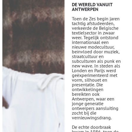
DE WERELD VANUIT
ANTWERPEN
Toen de Zes begin jaren
tachtig afstudeerden,
verkeerde de Belgische
textielsector in zwaar
weer. Tegelijk ontstond
internationaal een
nieuwe modecultuur,
beïnvloed door muziek,
straatcultuur en
subculturen als punk en
new wave. In steden als
Londen en Parijs werd
geëxperimenteerd met
vorm, silhouet en
presentatie. Die
ontwikkelingen
bereikten ook
Antwerpen, waar een
jonge generatie
ontwerpers aansluiting
zocht bij die
vernieuwingsdrang.
De echte doorbraak
kwam in 1986, toen de