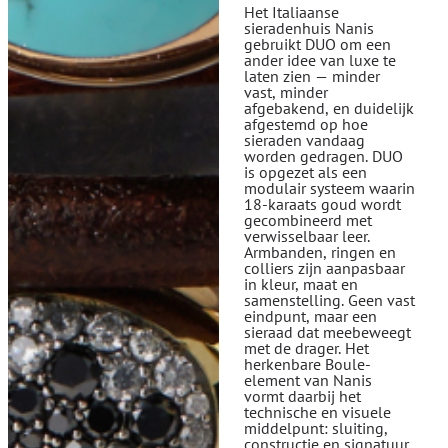
Het Italiaanse
sieradenhuis Nanis
gebruikt DUO om een
ander idee van luxe te
laten zien — minder
vast, minder
afgebakend, en duidelijk
afgestemd op hoe
sieraden vandaag
worden gedragen. DUO
is opgezet als een
modulair systeem waarin
18-karaats goud wordt
gecombineerd met
verwisselbaar leer.
Armbanden, ringen en
colliers zijn aanpasbaar
in kleur, maat en
samenstelling. Geen vast
eindpunt, maar een
sieraad dat meebeweegt
met de drager. Het
herkenbare Boule-
element van Nanis
vormt daarbij het
technische en visuele
middelpunt: sluiting,
constructie en signatuur