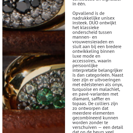
in één.
Opvallend is de
nadrukkelijke unisex
insteek. DUO ontwijkt
het klassieke
onderscheid tussen
mannen- en
vrouwensieraden en
sluit aan bij een bredere
ontwikkeling binnen
luxe mode en
accessoires, waarin
persoonlijke
interpretatie belangrijker
is dan categorieën. Naast
leer zijn er uitvoeringen
met edelstenen als onyx,
turquoise en malachiet,
en pavé-varianten met
diamant, saffier en
topaas. De colliers zijn
zo ontworpen dat
meerdere elementen
gecombineerd kunnen
worden zonder te
verschuiven — een detail
dat op de beurs veel