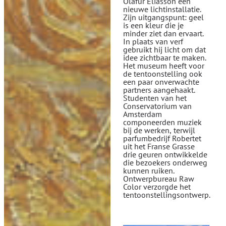
Olafur Eliasson een
nieuwe lichtinstallatie.
Zijn uitgangspunt: geel
is een kleur die je
minder ziet dan ervaart.
In plaats van verf
gebruikt hij licht om dat
idee zichtbaar te maken.
Het museum heeft voor
de tentoonstelling ook
een paar onverwachte
partners aangehaakt.
Studenten van het
Conservatorium van
Amsterdam
componeerden muziek
bij de werken, terwijl
parfumbedrijf Robertet
uit het Franse Grasse
drie geuren ontwikkelde
die bezoekers onderweg
kunnen ruiken.
Ontwerpbureau Raw
Color verzorgde het
tentoonstellingsontwerp.