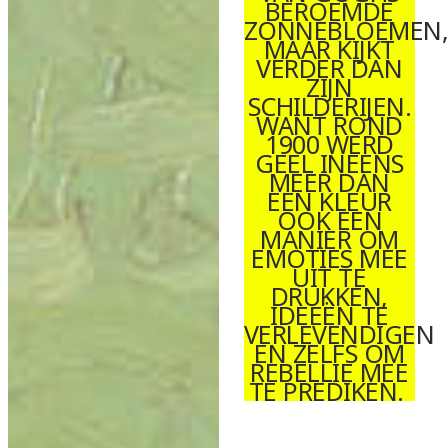
BEROEMDE
ZONNEBLOEMEN
MAAR KIJKT
VERDER DAN
ZIJN
SCHILDERIJEN.
WANT ROND
1900 WERD
GEEL INEENS
MEER DAN
EEN KLEUR
OOK EEN
MANIER OM
EMOTIES MEE
UIT TE
DRUKKEN,
IDEEËN TE
VERLEVENDIGEN
EN ZELFS OM
REBELLIE MEE
TE PREDIKEN.