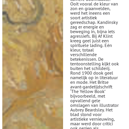
Ooit vooral de kleur van
zon en graanvelden,
werd het ineens een
soort artistiek
gereedschap. Kandinsky
zag er energie en
beweging in, bijna iets
agressiefs. Bij Af Klint
kreeg geel juist een
spirituele lading. Eén
kleur, totaal
verschillende
betekenissen. De
tentoonstelling kijkt ook
buiten het schilderij.
Rond 1900 dook geel
namelijk op in literatuur
en mode. Het Britse
avant-gardetijdschrift
‘The Yellow Book’
bijvoorbeeld, met
opvallend gele
omslagen van illustrator
Aubrey Beardsley. Het
blad stond voor
artistieke vernieuwing,
maar werd door critici
ook gezien als