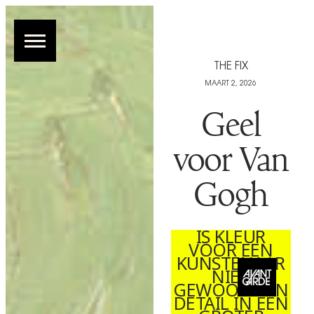
THE FIX
MAART 2, 2026
Geel
voor Van
Gogh
IS KLEUR
VOOR EEN
KUNSTENAAR
NIET
GEWOON EEN
DETAIL IN EEN