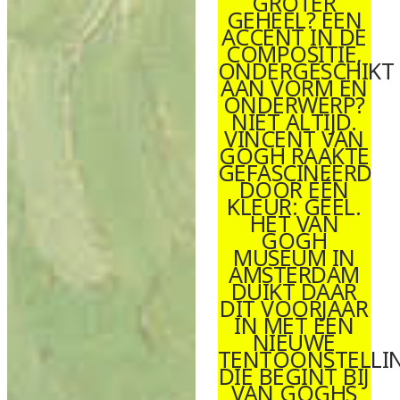
GROTER
GEHEEL? EEN
ACCENT IN DE
COMPOSITIE,
ONDERGESCHIKT
AAN VORM EN
ONDERWERP?
NIET ALTIJD.
VINCENT VAN
GOGH RAAKTE
GEFASCINEERD
DOOR ÉÉN
KLEUR: GEEL.
HET VAN
GOGH
MUSEUM IN
AMSTERDAM
DUIKT DAAR
DIT VOORJAAR
IN MET EEN
NIEUWE
TENTOONSTELLI
DIE BEGINT BIJ
VAN GOGHS