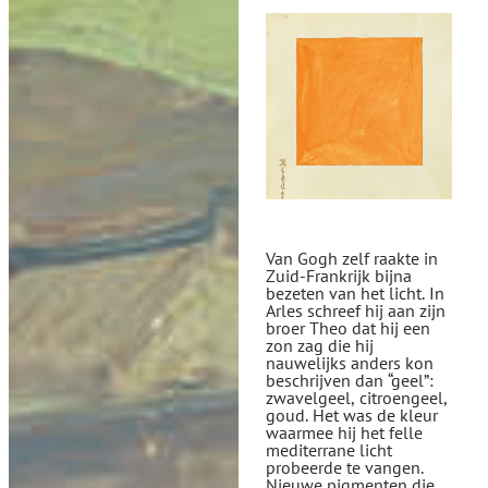
Van Gogh zelf raakte in
Zuid-Frankrijk bijna
bezeten van het licht. In
Arles schreef hij aan zijn
broer Theo dat hij een
zon zag die hij
nauwelijks anders kon
beschrijven dan “geel”:
zwavelgeel, citroengeel,
goud. Het was de kleur
waarmee hij het felle
mediterrane licht
probeerde te vangen.
Nieuwe pigmenten die