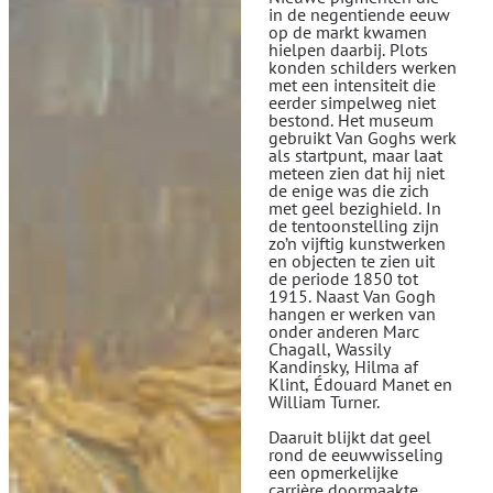
in de negentiende eeuw
op de markt kwamen
hielpen daarbij. Plots
konden schilders werken
met een intensiteit die
eerder simpelweg niet
bestond. Het museum
gebruikt Van Goghs werk
als startpunt, maar laat
meteen zien dat hij niet
de enige was die zich
met geel bezighield. In
de tentoonstelling zijn
zo’n vijftig kunstwerken
en objecten te zien uit
de periode 1850 tot
1915. Naast Van Gogh
hangen er werken van
onder anderen Marc
Chagall, Wassily
Kandinsky, Hilma af
Klint, Édouard Manet en
William Turner.
Daaruit blijkt dat geel
rond de eeuwwisseling
een opmerkelijke
carrière doormaakte.