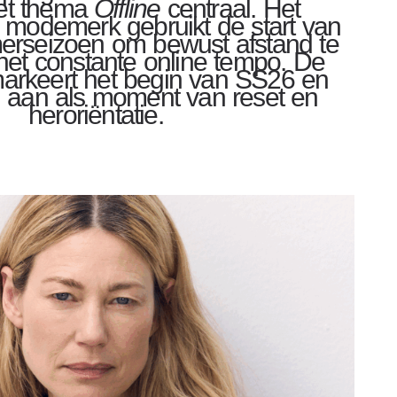
et thema
Offline
centraal. Het
modemerk gebruikt de start van
merseizoen om bewust afstand te
et constante online tempo. De
rkeert het begin van SS26 en
ari aan als moment van reset en
heroriëntatie.