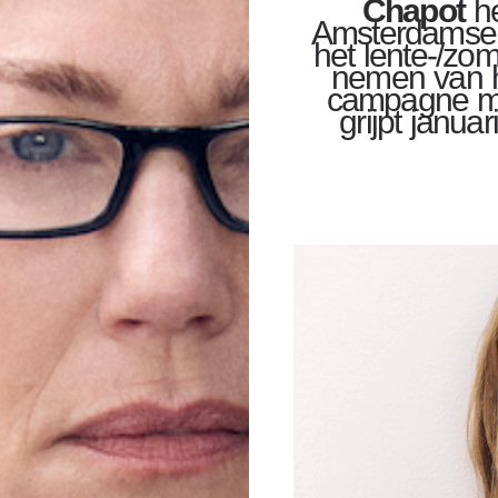
Chapot
h
Amsterdamse 
het lente-/zo
nemen van h
campagne ma
grijpt janu