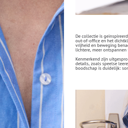
De collectie is geïnspireer
out-of-office en het dicht
vrijheid en beweging bena
lichtere, meer ontspannen 
Kenmerkend zijn uitgesprok
details, zoals speelse lee
boodschap is duidelijk: so