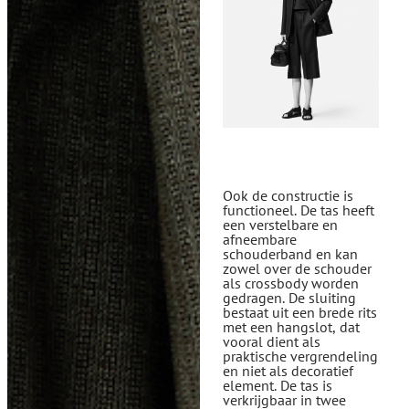
Ook de constructie is
functioneel. De tas heeft
een verstelbare en
afneembare
schouderband en kan
zowel over de schouder
als crossbody worden
gedragen. De sluiting
bestaat uit een brede rits
met een hangslot, dat
vooral dient als
praktische vergrendeling
en niet als decoratief
element. De tas is
verkrijgbaar in twee