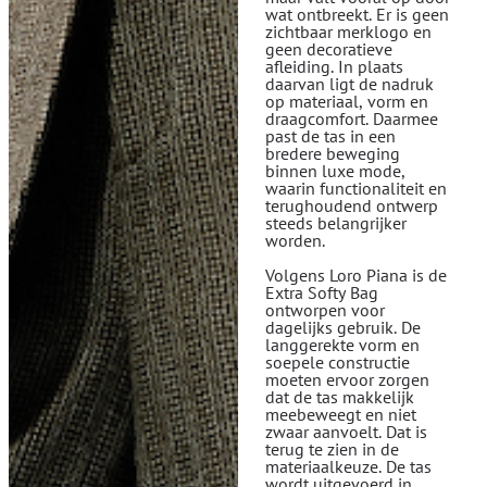
wat ontbreekt. Er is geen
zichtbaar merklogo en
geen decoratieve
afleiding. In plaats
daarvan ligt de nadruk
op materiaal, vorm en
draagcomfort. Daarmee
past de tas in een
bredere beweging
binnen luxe mode,
waarin functionaliteit en
terughoudend ontwerp
steeds belangrijker
worden.
Volgens Loro Piana is de
Extra Softy Bag
ontworpen voor
dagelijks gebruik. De
langgerekte vorm en
soepele constructie
moeten ervoor zorgen
dat de tas makkelijk
meebeweegt en niet
zwaar aanvoelt. Dat is
terug te zien in de
materiaalkeuze. De tas
wordt uitgevoerd in