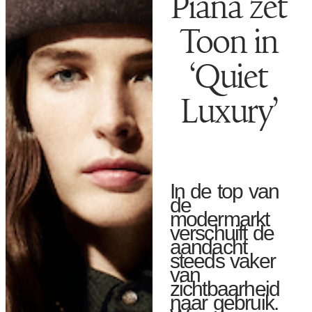
Piana zet
Toon in
‘Quiet
Luxury’
In de top van
de
modermarkt
verschuift de
aandacht
steeds vaker
van
zichtbaarheid
naar gebruik.