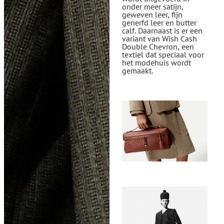
onder meer satijn,
geweven leer, fijn
generfd leer en butter
calf. Daarnaast is er een
variant van Wish Cash
Double Chevron, een
textiel dat speciaal voor
het modehuis wordt
gemaakt.