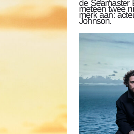
de Seamaster P
meteen twee n
merk aan: acte
Johnson.