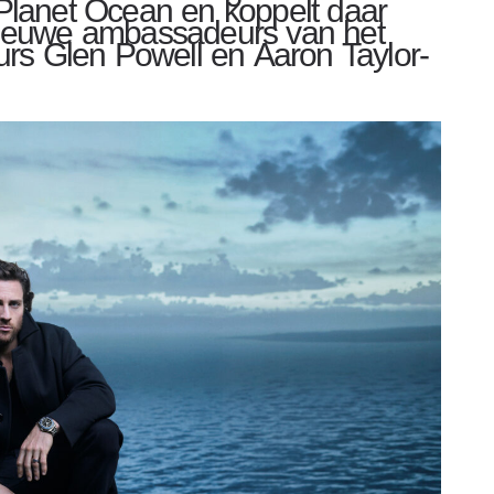
lanet Ocean en koppelt daar
ieuwe ambassadeurs van het
urs Glen Powell en Aaron Taylor-