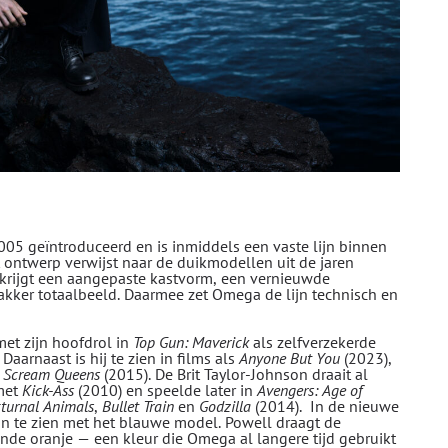
05 geïntroduceerd en is inmiddels een vaste lijn binnen
 ontwerp verwijst naar de duikmodellen uit de jaren
e krijgt een aangepaste kastvorm, een vernieuwde
akker totaalbeeld. Daarmee zet Omega de lijn technisch en
et zijn hoofdrol in
Top Gun: Maverick
als zelfverzekerde
aarnaast is hij te zien in films als
Anyone But You
(2023),
e
Scream Queens
(2015). De Brit Taylor-Johnson draait al
 met
Kick-Ass
(2010) en speelde later in
Avengers: Age of
turnal Animals
,
Bullet Train
en
Godzilla
(2014). In de nieuwe
n te zien met het blauwe model. Powell draagt de
nde oranje — een kleur die Omega al langere tijd gebruikt