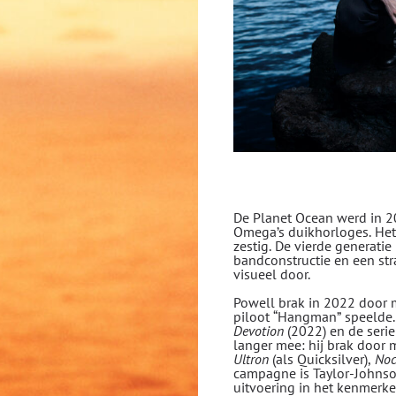
De Planet Ocean werd in 20
Omega’s duikhorloges. Het
zestig. De vierde generati
bandconstructie en een str
visueel door.
Powell brak in 2022 door m
piloot “Hangman” speelde. D
Devotion
(2022) en de seri
langer mee: hij brak door
Ultron
(als Quicksilver),
Noc
campagne is Taylor-Johnso
uitvoering in het kenmerke