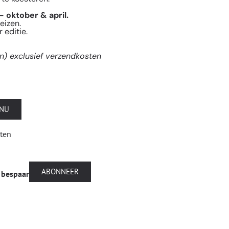
— oktober & april.
reizen.
 editie.
ven) exclusief verzendkosten
 NU
sten
ABONNEER
 bespaar