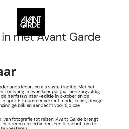
in met Avant Garde
aar
erlands icoon, nu als vaste traditie. Met het
t ontvang je twee keer per jaar een zorgvuldig
: de
herfst/winter-editie
in oktober en de
e
in april. Elk nummer verkent mode, kunst, design
zinnige blik en aandacht voor tijdloze
, van fotografie tot reizen:
Avant Garde
brengt
inspireren en verbinden. Een tijdschrift om te
 te koesteren.