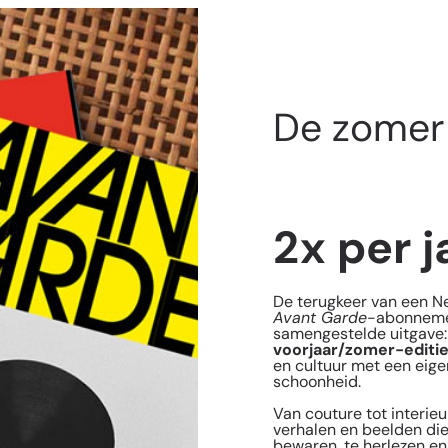
De zomer 
2x per j
De terugkeer van een Ned
Avant Garde
-abonnemen
samengestelde uitgave
voorjaar/zomer-editi
en cultuur met een eigen
schoonheid.
Van couture tot interieur
verhalen en beelden die 
bewaren, te herlezen en