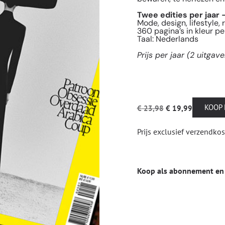
Twee edities per jaar 
Mode, design, lifestyle, 
360 pagina’s in kleur per
Taal: Nederlands
Prijs per jaar (2 uitga
KOOP
€
23,98
€
19,99
Prijs exclusief verzendko
Koop als abonnement en