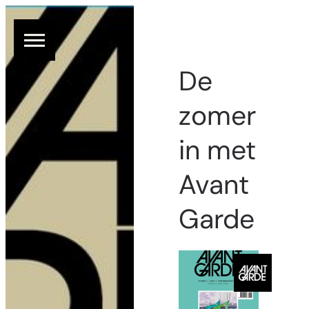
De
zomer
in met
Avant
Garde