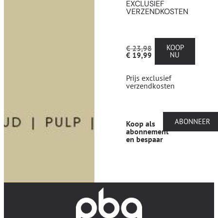
EXCLUSIEF
VERZENDKOSTEN
KOOP
€
23,98
NU
€
19,99
Prijs exclusief
verzendkosten
ABONNEER
Koop als
abonnement
en bespaar