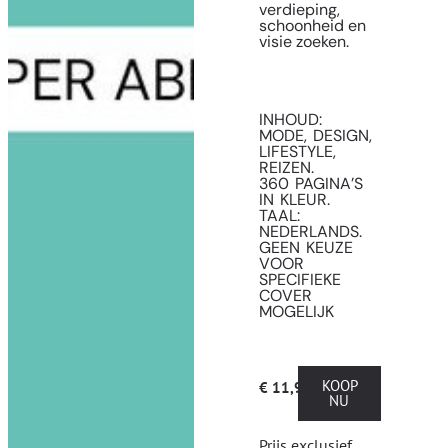
verdieping,
schoonheid en
visie zoeken.
INHOUD:
MODE, DESIGN,
LIFESTYLE,
REIZEN.
360 PAGINA’S
IN KLEUR.
TAAL:
NEDERLANDS.
GEEN KEUZE
VOOR
SPECIFIEKE
COVER
MOGELIJK
KOOP
€
11,99
NU
Prijs exclusief