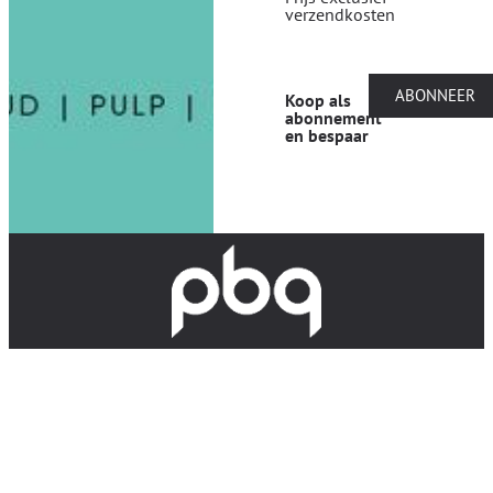
verzendkosten
ABONNEER
Koop als
abonnement
en bespaar