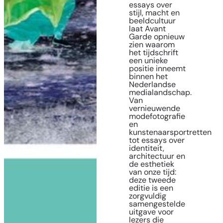
essays over
stijl, macht en
beeldcultuur
laat Avant
Garde opnieuw
zien waarom
het tijdschrift
een unieke
positie inneemt
binnen het
Nederlandse
medialandschap.
Van
vernieuwende
modefotografie
en
kunstenaarsportretten
tot essays over
identiteit,
architectuur en
de esthetiek
van onze tijd:
deze tweede
editie is een
zorgvuldig
samengestelde
uitgave voor
lezers die