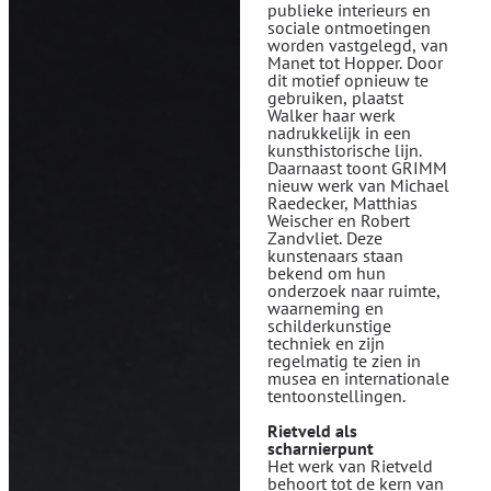
publieke interieurs en
sociale ontmoetingen
worden vastgelegd, van
Manet tot Hopper. Door
dit motief opnieuw te
gebruiken, plaatst
Walker haar werk
nadrukkelijk in een
kunsthistorische lijn.
Daarnaast toont GRIMM
nieuw werk van Michael
Raedecker, Matthias
Weischer en Robert
Zandvliet. Deze
kunstenaars staan
bekend om hun
onderzoek naar ruimte,
waarneming en
schilderkunstige
techniek en zijn
regelmatig te zien in
musea en internationale
tentoonstellingen.
Rietveld als
scharnierpunt
Het werk van Rietveld
behoort tot de kern van