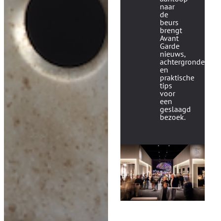
naar
de
beurs
brengt
Avant
Garde
nieuws,
achtergronden
en
praktische
tips
voor
een
geslaagd
bezoek.