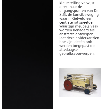
kleurstelling verwijst
direct naar de
uitgangspunten van De
Stijl, de kunstbeweging
waarin Rietveld een
centrale rol speelde.
Waar zijn meubels vaak
worden benaderd als
abstracte ontwerpen,
laat deze bolderkar zien
hoe zijn ideeën ook
werden toegepast op
alledaagse
gebruiksvoorwerpen.