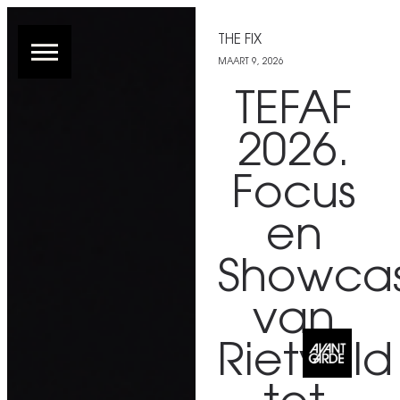
THE FIX
MAART 9, 2026
TEFAF
2026.
Focus
en
Showcas
van
Rietveld