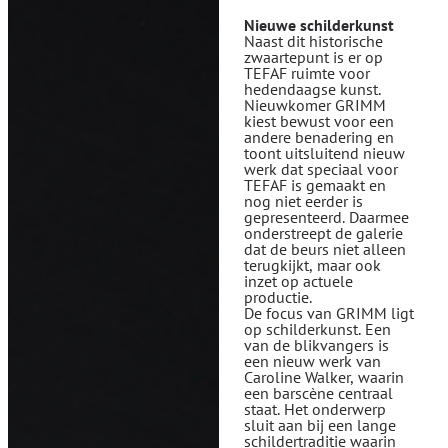
Nieuwe schilderkunst
Naast dit historische
zwaartepunt is er op
TEFAF ruimte voor
hedendaagse kunst.
Nieuwkomer GRIMM
kiest bewust voor een
andere benadering en
toont uitsluitend nieuw
werk dat speciaal voor
TEFAF is gemaakt en
nog niet eerder is
gepresenteerd. Daarmee
onderstreept de galerie
dat de beurs niet alleen
terugkijkt, maar ook
inzet op actuele
productie.
De focus van GRIMM ligt
op schilderkunst. Een
van de blikvangers is
een nieuw werk van
Caroline Walker, waarin
een barscène centraal
staat. Het onderwerp
sluit aan bij een lange
schildertraditie waarin