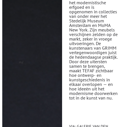
het modernistische
erfgoed en is
opgenomen in collecties
van onder meer het
Stedelijk Museum
Amsterdam en MoMA
New York. Zijn meubels
verschijnen zelden op de
markt, zeker in vroege
uitvoeringen. De
kunstenaars van GRIMM
vertegenwoordigen juist
de hedendaagse praktijk.
Door deze uitersten
samen te brengen,
maakt TEFAF zichtbaar
hoe ontwerp- en
kunstgeschiedenis in
elkaar overlopen — en
hoe ideeën uit het
modernisme doorwerken
tot in de kunst van nu.
VIA:
GALERIE VAN DEN