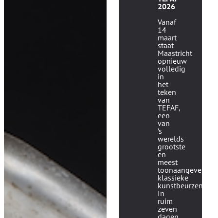
2026
Vanaf
14
maart
staat
Maastricht
opnieuw
volledig
in
het
teken
van
TEFAF
,
een
van
’s
werelds
grootste
en
meest
toonaangevende
klassieke
kunstbeurzen.
In
ruim
zeven
dagen