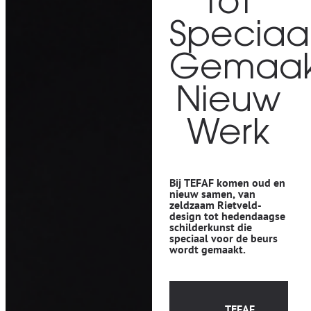
tot
Speciaa
Gemaak
Nieuw
Werk
Bij TEFAF komen oud en
nieuw samen, van
zeldzaam Rietveld-
design tot hedendaagse
schilderkunst die
speciaal voor de beurs
wordt gemaakt.
TEFAF