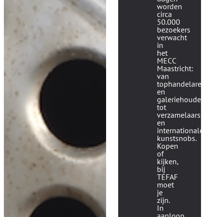
worden
circa
50.000
bezoekers
verwacht
in
het
MECC
Maastricht
:
van
tophandelaren
en
galeriehouders
tot
verzamelaars
en
internationale
kunstsnobs.
Kopen
of
kijken,
bij
TEFAF
moet
je
zijn.
In
aanloop