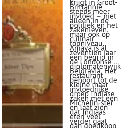
krijgt in Groot-
Brittannië
steeds meer
invloed – niet
alleen in de
politiek en het
zakenleven,
maar ook op
culinair
topniveau.
Amaya is al
zeventien jaar
een begrip in
de Londonse
diplomatenwijk
Belgravia. Het
restaurant
behoort tot de
kleine maar
invloedrijke
groep Indiase
zaken met een
Michelin-ster
en laat zien
dat Indiaas
eten veel
verder gaat
dan goedkoop