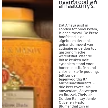
naanbrood en
afhaalcurry’s.
Dat Amaya juist in
Londen tot bloei kwam,
is geen toeval. De Britse
hoofdstad is de
afgelopen decennia
getransformeerd van
culinaire underdog tot
gastronomische
wereldstad. Waar de
Britse keuken ooit
synoniem stond voor
bonen in blik, fish and
chips en kleffe pudding,
telt Londen
tegenwoordig 87
Michelinrestaurants –
drie keer zoveel als
Amsterdam, Antwerpen
en Brussel. Chefs als
Gordon Ramsay, Jamie
Oliver en Heston
Blumenthal zijn er