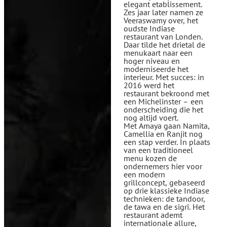
elegant etablissement.
Zes jaar later namen ze
Veeraswamy over, het
oudste Indiase
restaurant van Londen.
Daar tilde het drietal de
menukaart naar een
hoger niveau en
moderniseerde het
interieur. Met succes: in
2016 werd het
restaurant bekroond met
een Michelinster – een
onderscheiding die het
nog altijd voert.
Met Amaya gaan Namita,
Camellia en Ranjit nog
een stap verder. In plaats
van een traditioneel
menu kozen de
ondernemers hier voor
een modern
grillconcept, gebaseerd
op drie klassieke Indiase
technieken: de tandoor,
de tawa en de sigri. Het
restaurant ademt
internationale allure,