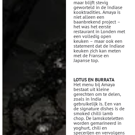
maar blijft stevig
geworteld in de Indiase
kooktradities. Amaya is
niet alleen een
baanbrekend project –
het was het eerste
restaurant in Londen met
een volledig open
keuken – maar ook een
statement dat de Indiase
keuken zich kan meten
met de Franse en
Japanse top.
LOTUS EN BURRATA
Het menu bij Amaya
bestaat uit kleine
gerechten om te delen,
zoals in India
gebruikelijk is. Een van
de signature dishes is de
smoked chilli lamb
chop. De lamskoteletten
worden gemarineerd in
yoghurt, chili en
specerijen en vervolgens