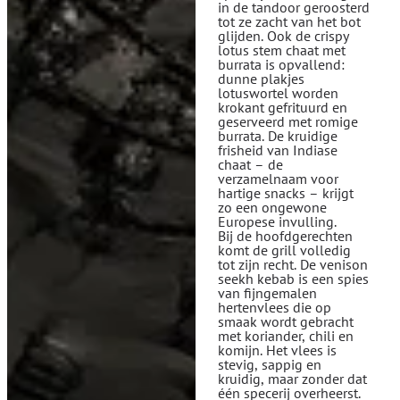
in de tandoor geroosterd
tot ze zacht van het bot
glijden. Ook de crispy
lotus stem chaat met
burrata is opvallend:
dunne plakjes
lotuswortel worden
krokant gefrituurd en
geserveerd met romige
burrata. De kruidige
frisheid van Indiase
chaat – de
verzamelnaam voor
hartige snacks – krijgt
zo een ongewone
Europese invulling.
Bij de hoofdgerechten
komt de grill volledig
tot zijn recht. De venison
seekh kebab is een spies
van fijngemalen
hertenvlees die op
smaak wordt gebracht
met koriander, chili en
komijn. Het vlees is
stevig, sappig en
kruidig, maar zonder dat
één specerij overheerst.