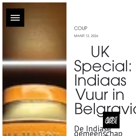
COUP
MAART 12, 2026
UK
Special:
Indiaas
Vuur in
Belgravi
De Indiase
gemeenschap