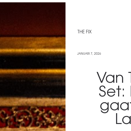
THE FIX
JANUARI 7, 2026
Van 
Set:
gaat
L