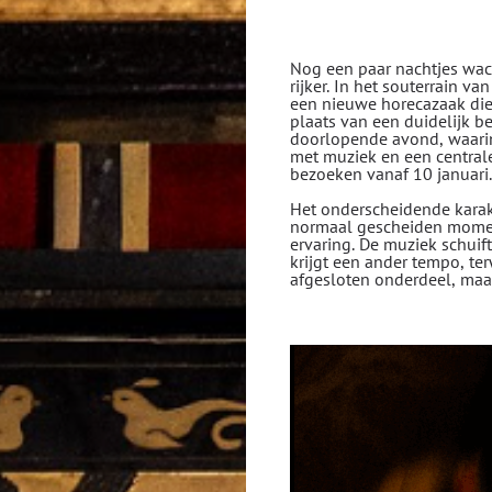
Nog een paar nachtjes wac
rijker. In het souterrain 
een nieuwe horecazaak die 
plaats van een duidelijk b
doorlopende avond, waarin 
met muziek en een centrale
bezoeken vanaf 10 januari.
Het onderscheidende karak
normaal gescheiden moment
ervaring. De muziek schuif
krijgt een ander tempo, ter
afgesloten onderdeel, maar