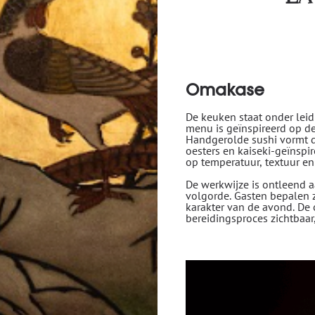
Omakase
De keuken staat onder lei
menu is geïnspireerd op de 
Handgerolde sushi vormt d
oesters en kaiseki-geïnspir
op temperatuur, textuur en
De werkwijze is ontleend 
volgorde. Gasten bepalen z
karakter van de avond. De 
bereidingsproces zichtbaa