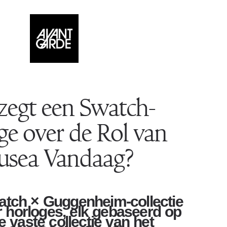
zegt een Swatch-
ge over de Rol van
sea Vandaag?
tch × Guggenheim-collectie
er horloges, elk gebaseerd op
e vaste collectie van het