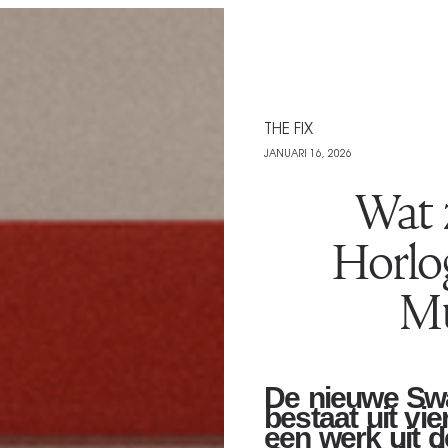
THE FIX
JANUARI 16, 2026
Wat 
Horlo
Mu
De nieuwe Swa
bestaat uit vi
een werk uit d