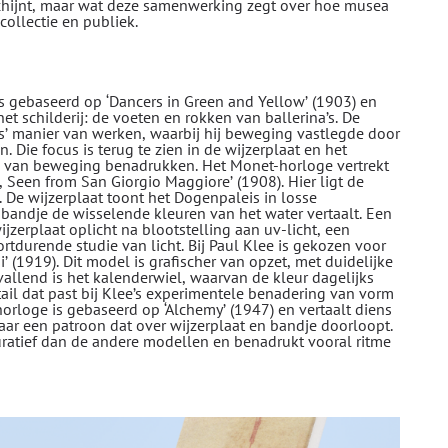
chijnt, maar wat deze samenwerking zegt over hoe musea
llectie en publiek.
 gebaseerd op ‘Dancers in Green and Yellow’ (1903) en
het schilderij: de voeten en rokken van ballerina’s. De
as’ manier van werken, waarbij hij beweging vastlegde door
. Die focus is terug te zien in de wijzerplaat en het
e van beweging benadrukken. Het Monet-horloge vertrekt
, Seen from San Giorgio Maggiore’ (1908). Hier ligt de
e. De wijzerplaat toont het Dogenpaleis in losse
t bandje de wisselende kleuren van het water vertaalt. Een
wijzerplaat oplicht na blootstelling aan uv-licht, een
rtdurende studie van licht. Bij Paul Klee is gekozen voor
 (1919). Dit model is grafischer van opzet, met duidelijke
vallend is het kalenderwiel, waarvan de kleur dagelijks
ail dat past bij Klee’s experimentele benadering van vorm
horloge is gebaseerd op ‘Alchemy’ (1947) en vertaalt diens
aar een patroon dat over wijzerplaat en bandje doorloopt.
guratief dan de andere modellen en benadrukt vooral ritme