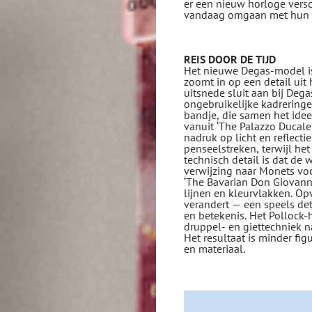
er een nieuw horloge vers
vandaag omgaan met hun co
REIS DOOR DE TIJD
Het nieuwe Degas-model is
zoomt in op een detail uit 
uitsnede sluit aan bij Deg
ongebruikelijke kadreringen
bandje, die samen het ide
vanuit ‘The Palazzo Ducale
nadruk op licht en reflecti
penseelstreken, terwijl he
technisch detail is dat de 
verwijzing naar Monets voo
‘The Bavarian Don Giovanni’
lijnen en kleurvlakken. Op
verandert — een speels det
en betekenis. Het Pollock-
druppel- en giettechniek n
Het resultaat is minder fi
en materiaal.