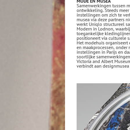
MODE EN MUSEA
Samenwerkingen tussen me
ontwikkeling. Steeds meer 
instellingen om zich te ve
musea via deze partners n
werkt Uniqlo structureel 
Modern in Lodnon, waarbij
toegankelijke kledinglijne
positioneert via culturele
Het modehuis organiseert 
en maakprocessen, onder 
instellingen in Parijs en d
soortlijke samenwerkingen
Victoria and Albert Museum
verbindt aan designmusea 
Peggy Guggeheim was ee