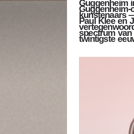
Guggenheim i
Guggenheim-co
kunstenaars —
Paul Klee en 
vertegenwoor
spectrum van 
twintigste eeu