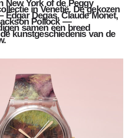
n New York of de Peggy
llectie in Venetië. De gekozen
 Edgar Degas, Claude Monet,
Jackson Pollock —
digen samen een breed
de kunstgeschiedenis van de
w.