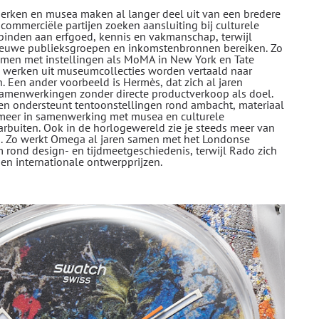
rken en musea maken al langer deel uit van een bredere
commerciële partijen zoeken aansluiting bij culturele
rbinden aan erfgoed, kennis en vakmanschap, terwijl
ieuwe publieksgroepen en inkomstenbronnen bereiken. Zo
samen met instellingen als MoMA in New York en Tate
 werken uit museumcollecties worden vertaald naar
n. Een ander voorbeeld is Hermès, dat zich al jaren
 samenwerkingen zonder directe productverkoop als doel.
en ondersteunt tentoonstellingen rond ambacht, materiaal
meer in samenwerking met musea en culturele
aarbuiten. Ook in de horlogewereld zie je steeds meer van
. Zo werkt Omega al jaren samen met het Londonse
 rond design- en tijdmeetgeschiedenis, terwijl Rado zich
en internationale ontwerpprijzen.
n van de invloedrijkste kunstverzamelaars van de twintig