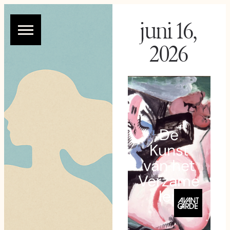
juni 16,
2026
De
Kunst
van het
Verzame
len