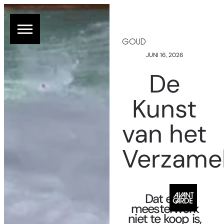
GOUD
JUNI 16, 2026
De
Kunst
van het
Verzame
Dat een
meesterwerk
niet te koop is,