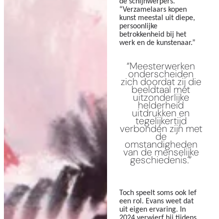
de schijnwerpers.
“Verzamelaars kopen
kunst meestal uit diepe,
persoonlijke
betrokkenheid bij het
werk en de kunstenaar.”
“Meesterwerken
onderscheiden
zich doordat zij die
beeldtaal met
uitzonderlijke
helderheid
uitdrukken en
tegelijkertijd
verbonden zijn met
de
omstandigheden
van de menselijke
geschiedenis.”
Toch speelt soms ook lef
een rol. Evans weet dat
uit eigen ervaring. In
2024 verwierf hij tijdens