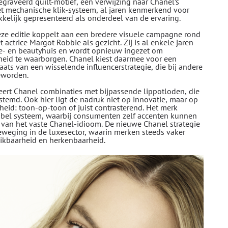
raveerd quilt-motief, een verwijzing naar Chanel’s
et mechanische klik-systeem, al jaren kenmerkend voor
kelijk gepresenteerd als onderdeel van de ervaring.
eze editie koppelt aan een bredere visuele campagne rond
t actrice Margot Robbie als gezicht. Zij is al enkele jaren
- en beautyhuis en wordt opnieuw ingezet om
rheid te waarborgen. Chanel kiest daarmee voor een
ats van een wisselende influencerstrategie, die bij andere
eworden.
ceert Chanel combinaties met bijpassende lippotloden, die
estemd. Ook hier ligt de nadruk niet op innovatie, maar op
heid: toon-op-toon of juist contrasterend. Het merk
exibel systeem, waarbij consumenten zelf accenten kunnen
n van het vaste Chanel-idioom.
De nieuwe Chanel strategie
eweging in de luxesector, waarin merken steeds vaker
chikbaarheid en herkenbaarheid.