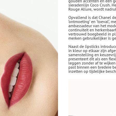
gouden accenten en een geg
sieradenlijn Coco Crush. H
Rouge Allure, wordt nadruk
Opvallend is dat Chanel d
‘ontmoeting’ en ‘toeval’, me
ambassadeur van het mode
continuïteit en herkenbaa
vertrouwd boegbeeld in pla
merken gebruikelijker is g
Naast de lipsticks introdu
in kleur op elkaar zijn afg
samenstelling en keuzevrij
presenteert dit als een fl
leggen zonder af te wijke
past binnen een bredere b
inzetten op tijdelijke bes