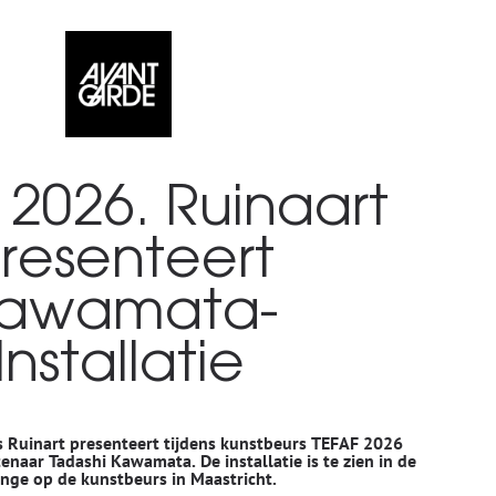
 2026. Ruinaart
resenteert
awamata-
Installatie
 Ruinart presenteert tijdens kunstbeurs TEFAF 2026
naar Tadashi Kawamata. De installatie is te zien in de
nge op de kunstbeurs in Maastricht.