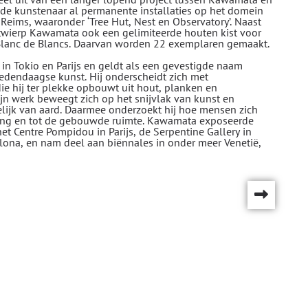
e de kunstenaar al permanente installaties op het domein
eims, waaronder ‘Tree Hut, Nest en Observatory’. Naast
ntwierp Kawamata ook een gelimiteerde houten kist voor
Blanc de Blancs. Daarvan worden 22 exemplaren gemaakt.
n Tokio en Parijs en geldt als een gevestigde naam
edendaagse kunst. Hij onderscheidt zich met
die hij ter plekke opbouwt uit hout, planken en
ijn werk beweegt zich op het snijvlak van kunst en
jdelijk van aard. Daarmee onderzoekt hij hoe mensen zich
ng en tot de gebouwde ruimte. Kawamata exposeerde
 het Centre Pompidou in Parijs, de Serpentine Gallery in
ona, en nam deel aan biënnales in onder meer Venetië,