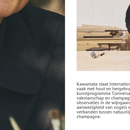
Kawamata staat internation
vaak met hout en hergebru
kunstprogramma ‘Conversati
vakmanschap en champagnepr
observaties in de wijngaa
aanwezigheid van vogels e
verbanden tussen natuurli
champagne.