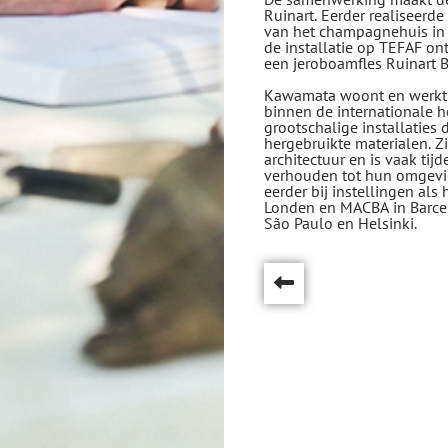
Ruinart. Eerder realiseerd
van het champagnehuis in R
de installatie op TEFAF o
een jeroboamfles Ruinart 
Kawamata woont en werkt i
binnen de internationale h
grootschalige installaties 
hergebruikte materialen. Z
architectuur en is vaak ti
verhouden tot hun omgevi
eerder bij instellingen als
Londen en MACBA in Barcel
São Paulo en Helsinki.