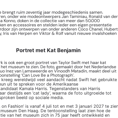
e brengt ruim zeventig jaar modegeschiedenis samen.
ren, onder wie modeontwerpers Jan Taminiau, Ronald van der
a Konno, doken in de collectie van meer dan 50.000
ken en accessoires en stelden ieder een eigen presentatie
rdoor zijn ontwerpen van onder anderen Coco Chanel, Hubert
, Iris van Herpen en Viktor & Rolf vanuit nieuwe invalshoeken
Portret met Kat Benjamin
rk is ook een groot portret van Taylor Swift met haar kat
 het museum te zien. De foto, gemaakt door het Nederlandse
uo Inez van Lamsweerde en Vinoodh Matadin, maakt deel uit
oonstelling ‘Can Love Be a Photograph’.
 kreeg wereldwijd veel aandacht nadat Swift het gebruikte
eun uit te spreken voor de Amerikaanse
kandidaat Kamala Harris. Tegenstanders van Harris
r destijds een ‘cat lady’, waarna de foto uitgroeide tot
sproken beeld op sociale media.
s on Fashion’ is vanaf 4 juli tot en met 3 januari 2027 te zie
stmuseum Den Haag. De tentoonstelling laat zien hoe de
tie van het museum zich in 75 jaar heeft ontwikkeld en