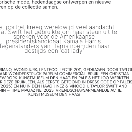
torische mode, hedendaagse ontwerpen en nieuwe
ven op de collectie samen.
t portret kreeg wereldwijd veel aandacht
at Swift het gebruikte om haar steun uit te
spreken voor de Amerikaanse
presidentskandidaat Kamala Harris.
Tegenstanders van Harris noemden haar
destijds een ‘cat lady’
IRIANO, AVONDJURK, LENTECOLLECTIE 2011, GEDRAGEN DOOR TAYLO
HAAR WONDERSTRUCK PARFUM COMMERCIAL. BRUIKLEEN CHRISTIAN
 NEW YORK. KUNSTMUSEUM DEN HAAG EN PALEIS HET LOO WERKTEN
 DEZE BRUIKLEEN, ALS EERSTE GETOOND IN DRESS CODE OP PALEI
(2025) EN NU IN DEN HAAG | INEZ & VINOODH, TAYLOR SWIFT AND
IN – TIME MAGAZINE, 2023, VRIENDSCHAPSARMBANDJE ACTIE,
KUNSTMUSEUM DEN HAAG