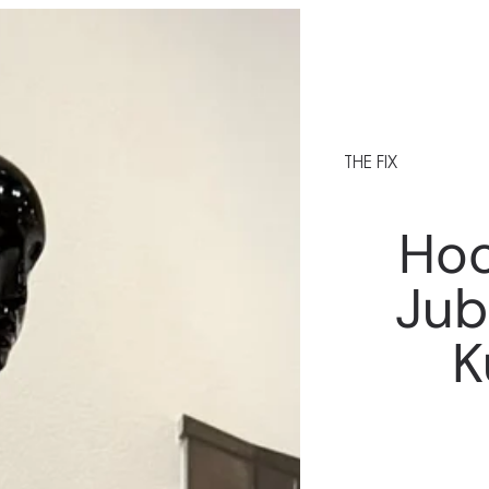
THE FIX
Hoo
Jub
K