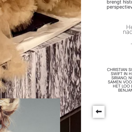
brengt his
perspectie
He
nad
CHRISTIAN S
SWIFT IN 
SIRIANO,
SAMEN VOOR
HET LOO 
BENJAM