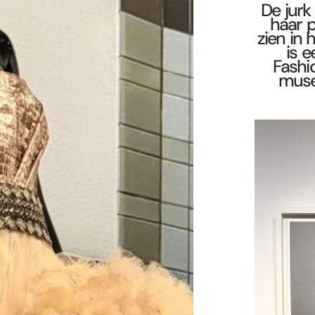
De jurk
haar p
zien in
is e
Fashi
muse