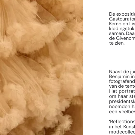
De expositi
Gastcurato
Kemp en Lis
kledingstuk
samen. Daa
de Givenchy
te zien.
Naast de ju
Benjamin in
fotografend
van de tent
Het portret
om haar st
presidents
noemden haa
een veelbe
‘Reflection
in het Kun
modecollec