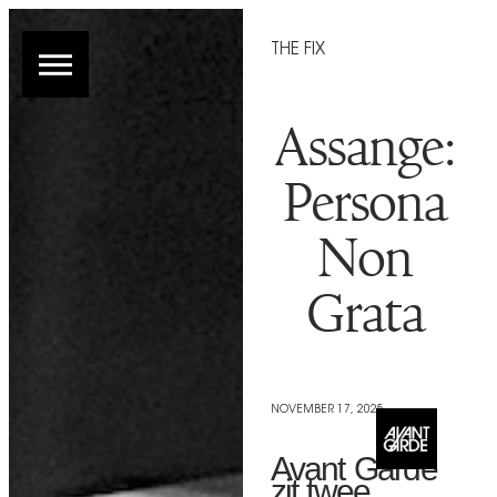
THE FIX
Assange:
Persona
Non
Grata
NOVEMBER 17, 2025
Avant Garde
zit twee