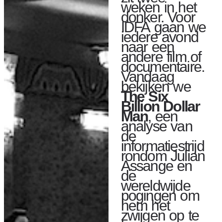
weken in het
donker. Voor
IDFA gaan we
iedere avond
naar een
andere film of
documentaire.
Vandaag
bekijken we
The Six
Billion Dollar
Man
, een
analyse van
de
informatiestrijd
rondom Julian
Assange en
de
wereldwijde
pogingen om
hem het
zwijgen op te