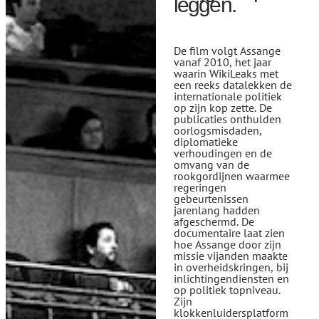
leggen.
De film volgt Assange
vanaf 2010, het jaar
waarin WikiLeaks met
een reeks datalekken de
internationale politiek
op zijn kop zette. De
publicaties onthulden
oorlogsmisdaden,
diplomatieke
verhoudingen en de
omvang van de
rookgordijnen waarmee
regeringen
gebeurtenissen
jarenlang hadden
afgeschermd. De
documentaire laat zien
hoe Assange door zijn
missie vijanden maakte
in overheidskringen, bij
inlichtingendiensten en
op politiek topniveau.
Zijn
klokkenluidersplatform