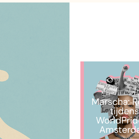
Marscha: R
tijden
WorldPrid
Amsterd