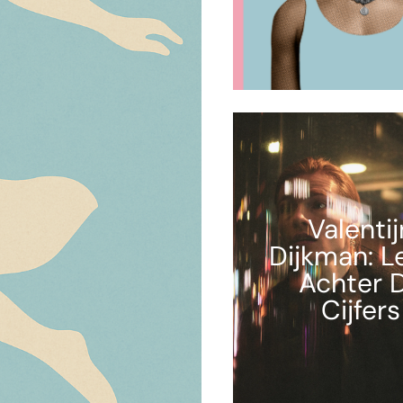
Valentij
Dijkman: L
Achter 
Cijfers