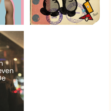
n
even
De