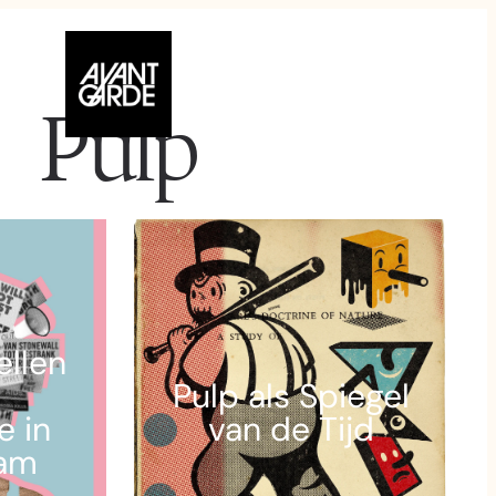
Pulp
ellen
s
Pulp als Spiegel
e in
van de Tijd
am