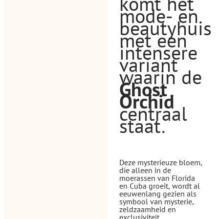
komt het
mode- en
beautyhuis
met een
intensere
variant
waarin de
Ghost
Orchid
centraal
staat.
Deze mysterieuze bloem,
die alleen in de
moerassen van Florida
en Cuba groeit, wordt al
eeuwenlang gezien als
symbool van mysterie,
zeldzaamheid en
exclusiviteit.