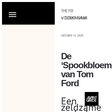
THE FIX
< TERUG NAAR VOORPAGINA
OKTOBER 16, 2025
De
‘Spookbloem
van Tom
Ford
Een
zeldzame