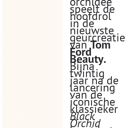
orchidee
speelt de
hoofdrol
in de
nieuwste
geurcreatie
van
Tom
Ford
Beauty
.
Bijna
twintig
jaar na de
lancering
van de
iconische
klassieker
Black
Orchid