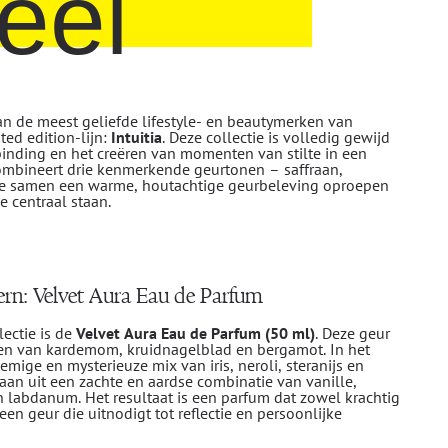
eel
an de meest geliefde lifestyle- en beautymerken van
ed edition-lijn:
Intuitia
. Deze collectie is volledig gewijd
rbinding en het creëren van momenten van stilte in een
combineert drie kenmerkende geurtonen – saffraan,
ie samen een warme, houtachtige geurbeleving oproepen
e centraal staan.
rn: Velvet Aura Eau de Parfum
ectie is de
Velvet Aura Eau de Parfum (50 ml)
. Deze geur
en van kardemom, kruidnagelblad en bergamot. In het
mige en mysterieuze mix van iris, neroli, steranijs en
taan uit een zachte en aardse combinatie van vanille,
 labdanum. Het resultaat is een parfum dat zowel krachtig
en geur die uitnodigt tot reflectie en persoonlijke