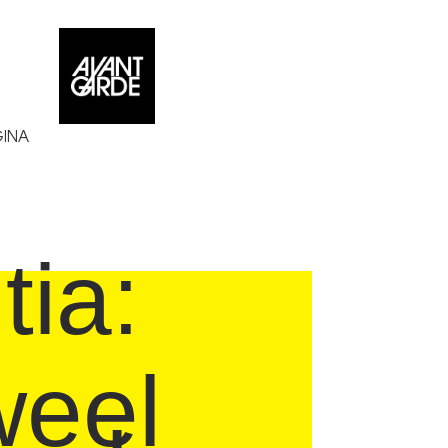
GINA
tia:
weel