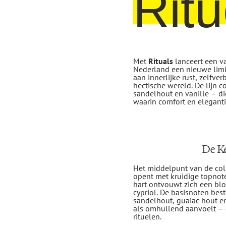
Ritu
Met
Rituals
lanceert een v
Nederland een nieuwe limit
aan innerlijke rust, zelfve
hectische wereld. De lijn 
sandelhout en vanille – d
waarin comfort en eleganti
De Ke
Het middelpunt van de coll
opent met kruidige topnot
hart ontvouwt zich een bloe
cypriol. De basisnoten bes
sandelhout, guaiac hout en
als omhullend aanvoelt – e
rituelen.