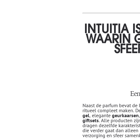
INTUITIA 
WAARIN G
SFE
Een
Naast de parfum bevat de I
ritueel compleet maken. D
gel
, elegante
geurkaarsen
giftsets
. Alle producten zi
dragen dezelfde karakterist
die verder gaat dan alleen 
verzorging en sfeer same