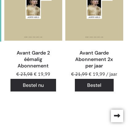
Avant Garde 2
Avant Garde
éémalig
Abonnement 2x
Abonnement
per jaar
€
23,98
€
19,99
€
21,99
€
19,99
/ jaar
Bestel nu
Bestel