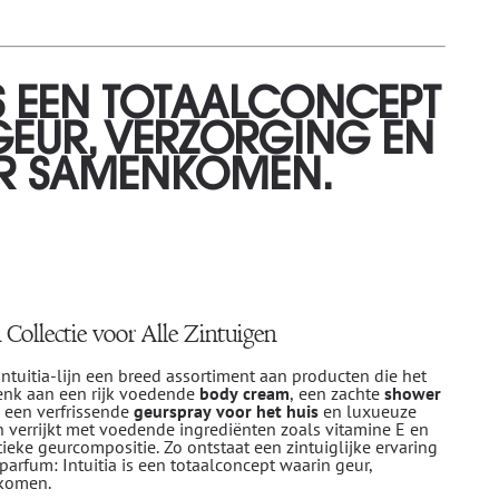
IS EEN TOTAALCONCEPT
EUR, VERZORGING EN
ER SAMENKOMEN.
 Collectie voor Alle Zintuigen
ntuitia-lijn een breed assortiment aan producten die het
enk aan een rijk voedende
body cream
, een zachte
shower
, een verfrissende
geurspray voor het huis
en luxueuze
jn verrijkt met voedende ingrediënten zoals vitamine E en
ieke geurcompositie. Zo ontstaat een zintuiglijke ervaring
parfum: Intuitia is een totaalconcept waarin geur,
nkomen.