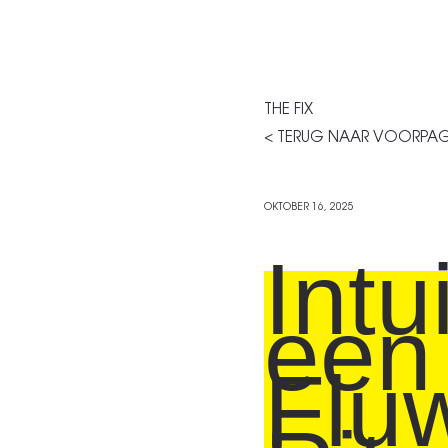
THE FIX
< TERUG NAAR VOORPA
OKTOBER 16, 2025
Intui
een
Flu