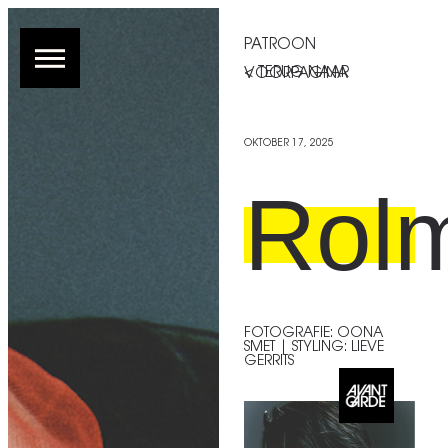
PATROON
< TERUG NAAR VOORPAGINA
OKTOBER 17, 2025
Rolm
FOTOGRAFIE: OONA
SMET | STYLING: LIEVE
GERRITS