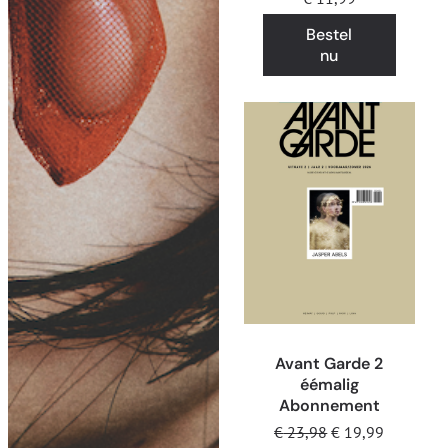
Bestel
nu
Avant Garde 2
éémalig
Abonnement
€
23,98
€
19,99