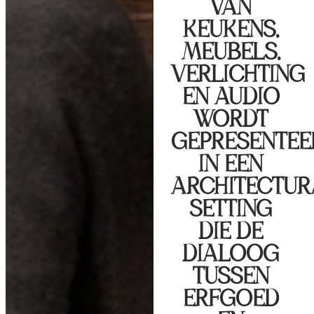
VAN
KEUKENS,
MEUBELS,
VERLICHTING
EN AUDIO
WORDT
GEPRESENTEE
IN EEN
ARCHITECTUR
SETTING
DIE DE
DIALOOG
TUSSEN
ERFGOED