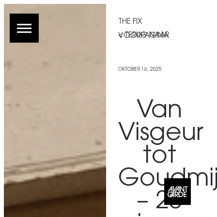
THE FIX
< TERUG NAAR VOORPAGINA
OKTOBER 16, 2025
Van
Visgeur
tot
Goudmi
– 20