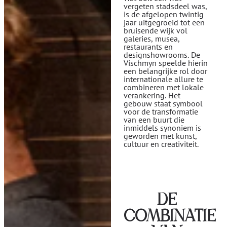
vergeten stadsdeel was,
is de afgelopen twintig
jaar uitgegroeid tot een
bruisende wijk vol
galeries, musea,
restaurants en
designshowrooms. De
Vischmyn speelde hierin
een belangrijke rol door
internationale allure te
combineren met lokale
verankering. Het
gebouw staat symbool
voor de transformatie
van een buurt die
inmiddels synoniem is
geworden met kunst,
cultuur en creativiteit.
DE
COMBINATIE