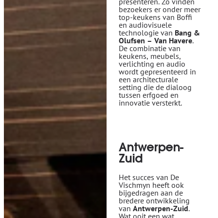
presenteren. Zo vinden
bezoekers er onder meer
top-keukens van Boffi
en audiovisuele
technologie van
Bang &
Olufsen – Van Havere
.
De combinatie van
keukens, meubels,
verlichting en audio
wordt gepresenteerd in
een architecturale
setting die de dialoog
tussen erfgoed en
innovatie versterkt.
Antwerpen-
Zuid
Het succes van De
Vischmyn heeft ook
bijgedragen aan de
bredere ontwikkeling
van
Antwerpen-Zuid
.
Wat ooit een wat