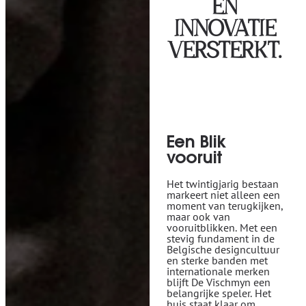
EN
INNOVATIE
VERSTERKT.
Een Blik
vooruit
Het twintigjarig bestaan
markeert niet alleen een
moment van terugkijken,
maar ook van
vooruitblikken. Met een
stevig fundament in de
Belgische designcultuur
en sterke banden met
internationale merken
blijft De Vischmyn een
belangrijke speler. Het
huis staat klaar om