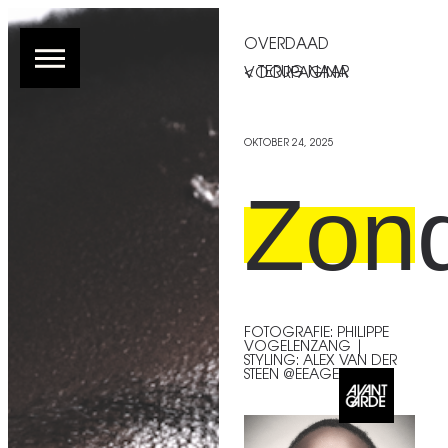
OVERDAAD
< TERUG NAAR VOORPAGINA
OKTOBER 24, 2025
Zon
FOTOGRAFIE: PHILIPPE
VOGELENZANG |
STYLING: ALEX VAN DER
STEEN @EEAGENCY