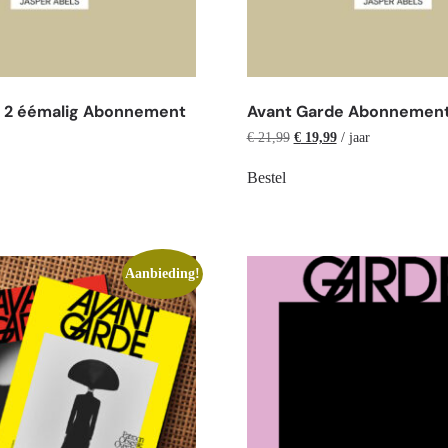
e 2 éémalig Abonnement
Avant Garde Abonnement 
€
21,99
€
19,99
/ jaar
Bestel
Aanbieding!