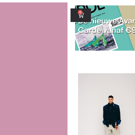
0
De nieuwe Ava
Garde vanaf €